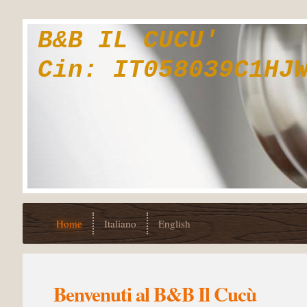
B&B IL CUCU'
Cin: IT058039C1HJ
Home
Italiano
English
Benvenuti al B&